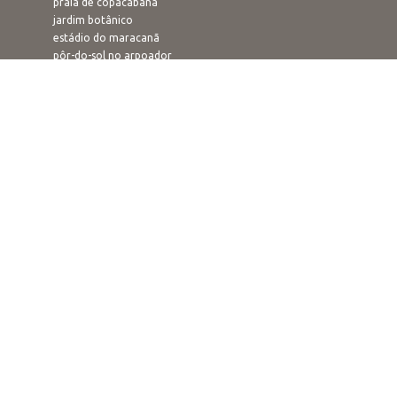
praia de copacabana
jardim botânico
estádio do maracanã
pôr-do-sol no arpoador
rampa de voo livre
confeitaria colombo
O QUE FAZER
carnaval
ano novo
passeios
praias
parques e florestas
trilhas ecológicas
roteiros
mirantes
fortes e fortalezas
culturais
eventos