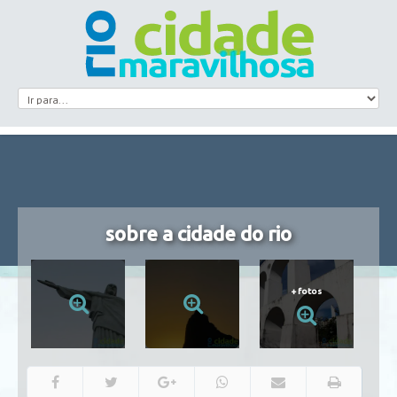
sobre a cidade do rio
+
fotos